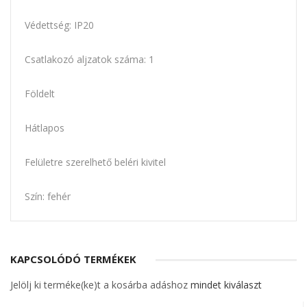
Védettség: IP20
Csatlakozó aljzatok száma: 1
Földelt
Hátlapos
Felületre szerelhető beléri kivitel
Szín: fehér
KAPCSOLÓDÓ TERMÉKEK
Jelölj ki terméke(ke)t a kosárba adáshoz
mindet kiválaszt