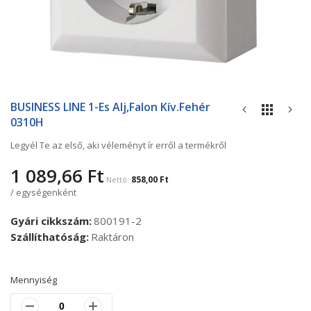
Ugrás
a
BUSINESS LINE 1-Es Alj,falon Kív.fehér
képgaléria
0310H
elejére
Legyél Te az első, aki véleményt ír erről a termékről
1 089,66 Ft
858,00 Ft
/ egységenként
Gyári cikkszám
800191-2
Szállíthatóság
Raktáron
Mennyiség