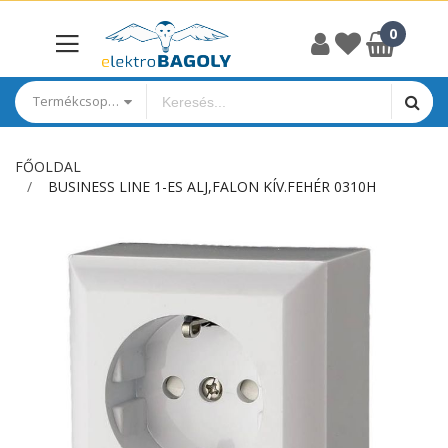
Termékcsoportok
FŐOLDAL
BUSINESS LINE 1-ES ALJ,FALON KÍV.FEHÉR 0310H
Ugrás
a
képgaléria
végére