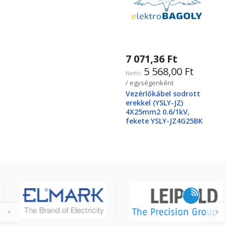
7 071,36 Ft
5 568,00 Ft
/ egységenként
Vezérlőkábel sodrott
erekkel (YSLY-JZ)
4X25mm2 0.6/1kV,
fekete YSLY-JZ4G25BK