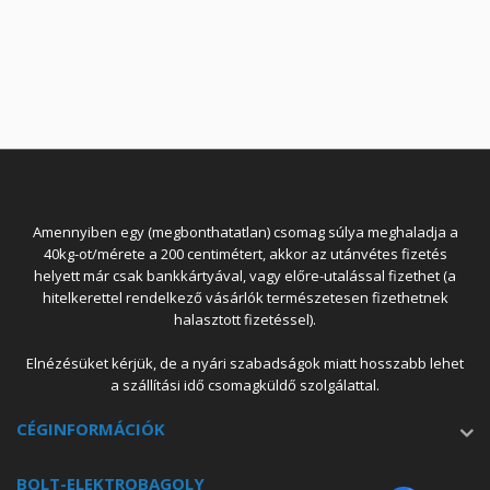
Amennyiben egy (megbonthatatlan) csomag súlya meghaladja a
40kg-ot/mérete a 200 centimétert, akkor az utánvétes fizetés
helyett már csak bankkártyával, vagy előre-utalással fizethet (a
hitelkerettel rendelkező vásárlók természetesen fizethetnek
halasztott fizetéssel).
Elnézésüket kérjük, de a nyári szabadságok miatt hosszabb lehet
a szállítási idő csomagküldő szolgálattal.
CÉGINFORMÁCIÓK
BOLT-ELEKTROBAGOLY