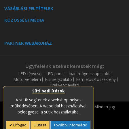
VÁSÁRLÁSI FELTÉTELEK
KÖZÖSSÉGI MÉDIA
PARTNER WEBÁRUHÁZ
Ügyfeleink ezeket keresték még:
LED fénycső
LED panel
Ipari mágneskapcsoló
Motorvédelem
Kismegszakító
Fém elosztószekrény
Frekvenciaváltó
Süti beállítások
A sütik segítenek a webshop helyes
működésében. A weboldal használatával
Copyright © 2019-2023 Soós és Társa Zrt. Minden jog
beleegyezel a sütik használatába.
fenntartava.
Elfogad
Elutasít
További információ