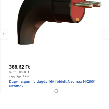
388,62 Ft
306,00 Ft
/ egységenként
Dugvilla,gumi,L-dugós 16A földelt,Neomax NX2001
Neomax