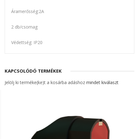
Áramerősség:2A
2 db/csomag
Védettség: IP20
KAPCSOLÓDÓ TERMÉKEK
Jelölj ki terméke(ke)t a kosárba adáshoz
mindet kiválaszt