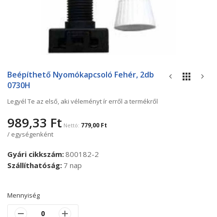
Ugrás
a
Beépíthető Nyomókapcsoló Fehér, 2db
képgaléria
0730H
elejére
Legyél Te az első, aki véleményt ír erről a termékről
989,33 Ft
779,00 Ft
/ egységenként
Gyári cikkszám
800182-2
Szállíthatóság
7 nap
Mennyiség