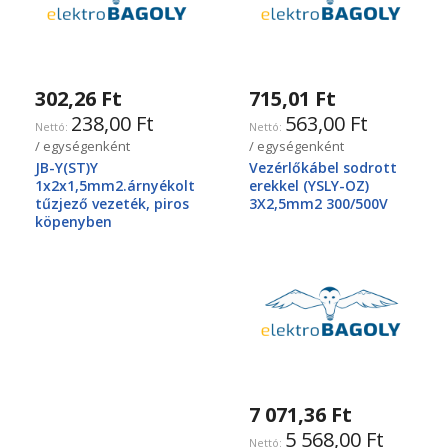
302,26 Ft
715,01 Ft
238,00 Ft
563,00 Ft
/ egységenként
/ egységenként
JB-Y(ST)Y
Vezérlőkábel sodrott
1x2x1,5mm2.árnyékolt
erekkel (YSLY-OZ)
tűzjező vezeték, piros
3X2,5mm2 300/500V
köpenyben
7 071,36 Ft
5 568,00 Ft