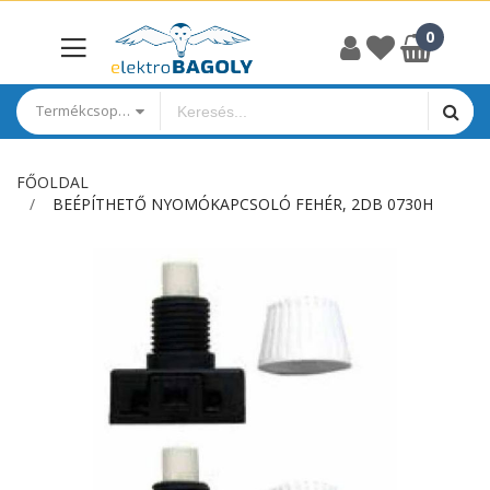
Termékcsoportok
FŐOLDAL
BEÉPÍTHETŐ NYOMÓKAPCSOLÓ FEHÉR, 2DB 0730H
Ugrás
a
képgaléria
végére