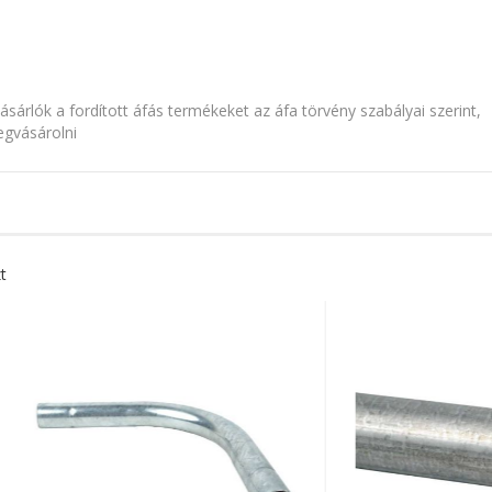
rlók a fordított áfás termékeket az áfa törvény szabályai szerint,
egvásárolni
t