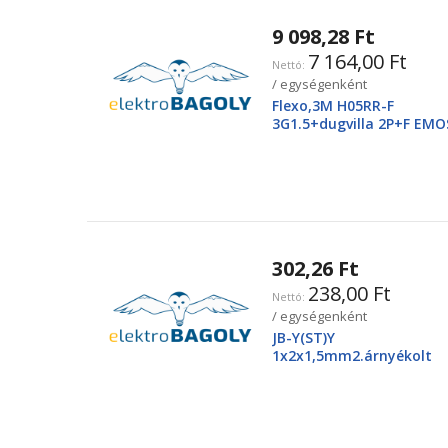
9 098,28 Ft
7 164,00 Ft
/ egységenként
Flexo,3M H05RR-F
3G1.5+dugvilla 2P+F EMO
2425250220
302,26 Ft
238,00 Ft
/ egységenként
JB-Y(ST)Y
1x2x1,5mm2.árnyékolt
tűzjező vezeték, piros
köpenyben