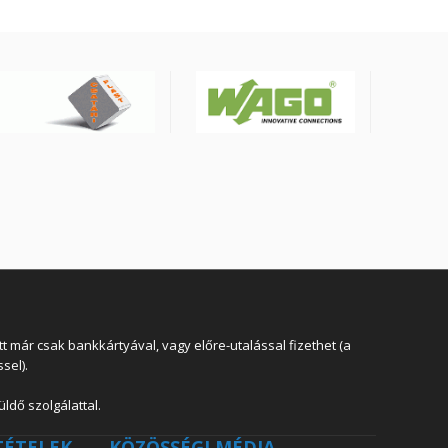
 már csak bankkártyával, vagy előre-utalással fizethet (a
sel).
ldő szolgálattal.
TÉTELEK
KÖZÖSSÉGI MÉDIA