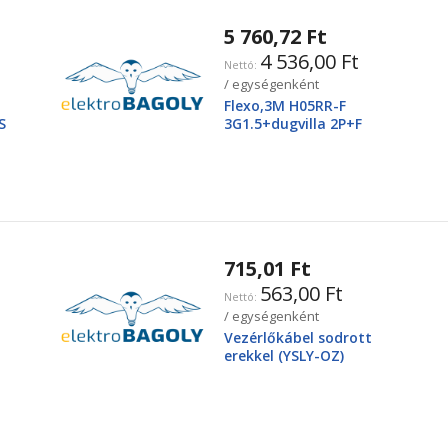
5 760,72 Ft
4 536,00 Ft
/ egységenként
Flexo,3M H05RR-F
S
3G1.5+dugvilla 2P+F
715,01 Ft
563,00 Ft
/ egységenként
Vezérlőkábel sodrott
erekkel (YSLY-OZ)
3X2,5mm2 300/500V