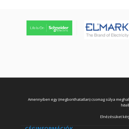
Amennyiben egy (megbonthatatlan) csomag súlya meghaladja
hite
Elnézésüket kérj
CÉGINFORMÁCIÓK