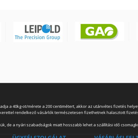
 a 40kg-ot/mérete a 200 centimétert, akkor az utánvétes fizetés helyett
lkerettel rendelkező vásárlók természetesen fizethetnek halasztott fizetés
ük, de a nyári szabadságok miatt hosszabb lehet a szállítási idő csomagkü
ÜGYFÉLSZOLGÁLAT
VÁSÁRLÁSI FEL