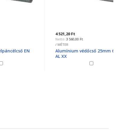
4 521,20 Ft
26 736
3 560,00 Ft
2
/ MÉTER
/ egysé
 EN
Alumínium védőcső 25mm 6225
Acélp
AL XX
6050 