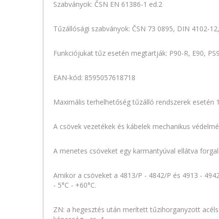
Szabványok: ČSN EN 61386-1 ed.2
Tűzállósági szabványok: ČSN 73 0895, DIN 4102-12
Funkciójukat tűz esetén megtartják: P90-R, E90, PS
EAN-kód: 8595057618718
Maximális terhelhetőség tűzálló rendszerek esetén 
A csövek vezetékek és kábelek mechanikus védelmé
A menetes csöveket egy karmantyúval ellátva forga
Amikor a csöveket a 4813/P - 4842/P és 4913 - 4942
- 5°C - +60°C.
ZN: a hegesztés után merített tűzihorganyzott acéls