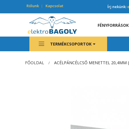
Rólunk
Kapcsolat
Írj nekünk:
FÉNYFORRÁSOK
TERMÉKCSOPORTOK
FŐOLDAL
ACÉLPÁNCÉLCSŐ MENETTEL 20,4MM (
Ugrás
a
képgaléria
végére