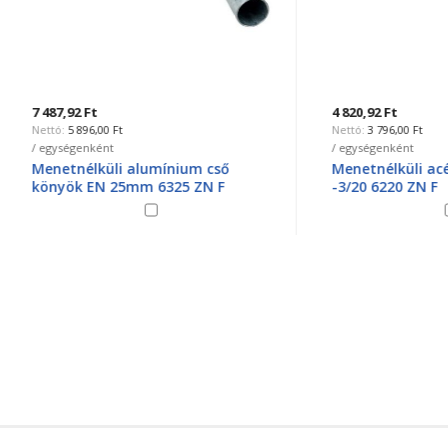
2 Ft
4 820,92 Ft
896,00 Ft
3 796,00 Ft
genként
/ egységenként
élküli alumínium cső
Menetnélküli acélpáncélcső
k EN 25mm 6325 ZN F
-3/20 6220 ZN F