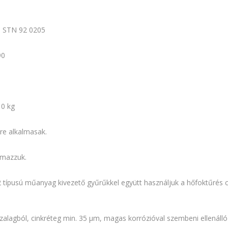
, STN 92 0205
90
10 kg
re alkalmasak.
lmazzuk.
 típusú műanyag kivezető gyűrűkkel együtt használjuk a hőfoktűrés 
zalagból, cinkréteg min. 35 μm, magas korrózióval szembeni ellenálló