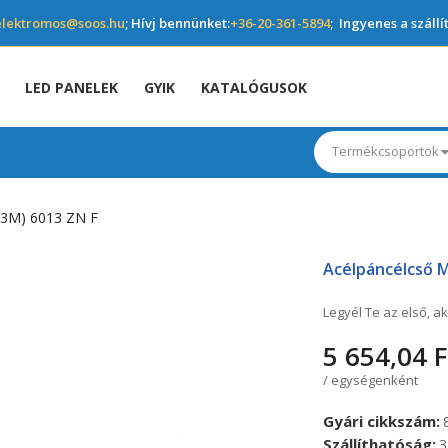
elektromos@soos.hu
; Hívj bennünket:
+36-20-361-5894
; Ingyenes a szállí
LED PANELEK
GYIK
KATALÓGUSOK
Termékcsoportok
3M) 6013 ZN F
Acélpáncélcső 
Legyél Te az első, ak
5 654,04 F
/ egységenként
Gyári cikkszám
Szállíthatóság
3