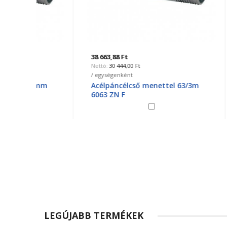
38 663,88 Ft
7 487,9
30 444,00 Ft
5 
/ egységenként
/ egysé
0mm
Acélpáncélcső menettel 63/3m
Menetn
6063 ZN F
könyö
LEGÚJABB TERMÉKEK