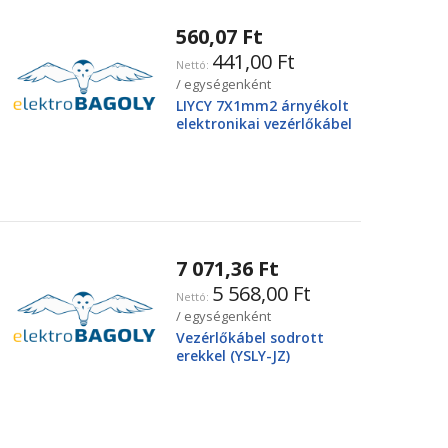
560,07 Ft
441,00 Ft
/ egységenként
LIYCY 7X1mm2 árnyékolt
elektronikai vezérlőkábel
7 071,36 Ft
5 568,00 Ft
/ egységenként
Vezérlőkábel sodrott
erekkel (YSLY-JZ)
4X25mm2 0.6/1kV, fekete
YSLY-JZ4G25BK