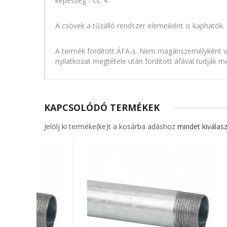
képesség - cs. 4
A csövek a tűzálló rendszer elemeiként is kaphatók.
A termék fordított ÁFA-s. Nem magánszemélyként vásá
nyilatkozat megtétele után fordított áfával tudják m
KAPCSOLÓDÓ TERMÉKEK
Jelölj ki terméke(ke)t a kosárba adáshoz
mindet kiválasz