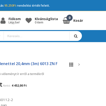
tás
95.250Ft
rendelési érték felett.
Fiókom
Kívánságlista
Kosár
Lépj be!
0 item
Menettel 20,4mm (3m) 6013 ZN F
i véleményt ír erről a termékről
t
4 452,00 Ft
80112-2
 nap