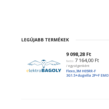
LEGÚJABB TERMÉKEK
9 098,28 Ft
7 164,00 Ft
/ egységenként
Flexo,3M H05RR-F
3G1.5+dugvilla 2P+F EMO
2425250220