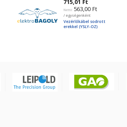
715,01 Ft
563,00 Ft
/ egységenként
Vezérlőkábel sodrott
erekkel (YSLY-OZ)
3X2,5mm2 300/500V