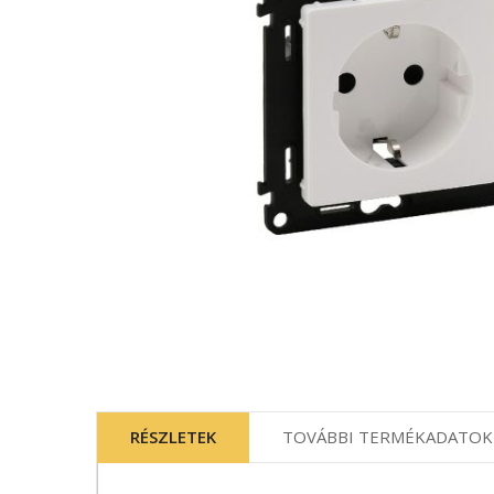
Ugrás
a
képgaléria
RÉSZLETEK
TOVÁBBI TERMÉKADATOK
elejére