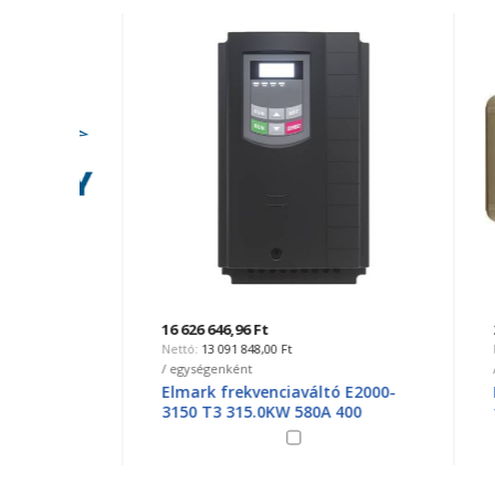
16 626 646,96 Ft
29 530,
13 091 848,00 Ft
2
/ egységenként
/ egysé
 0,8
Elmark frekvenciaváltó E2000-
PVT153
3150 T3 315.0KW 580A 400
fedél
423429P