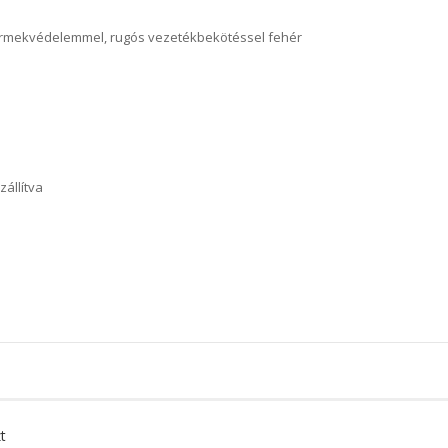
gyermekvédelemmel, rugós vezetékbekötéssel fehér
zállítva
t