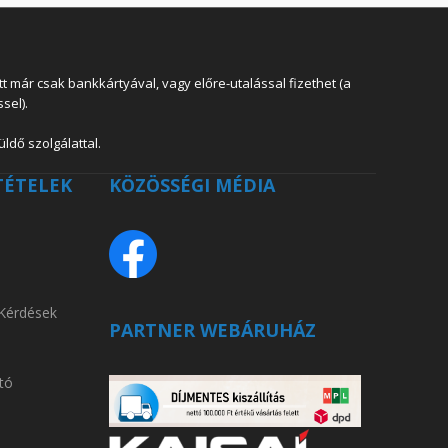
 már csak bankkártyával, vagy előre-utalással fizethet (a
sel).
ldő szolgálattal.
TÉTELEK
KÖZÖSSÉGI MÉDIA
 Kérdések
PARTNER WEBÁRUHÁZ
tó