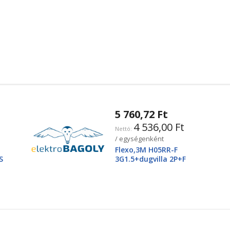
5 760,72 Ft
4 536,00 Ft
/ egységenként
Flexo,3M H05RR-F
S
3G1.5+dugvilla 2P+F