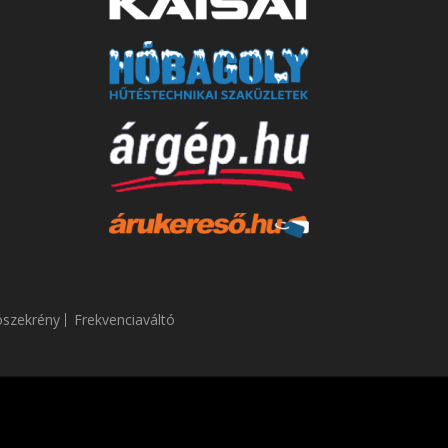
ószekrény
Frekvenciaváltó