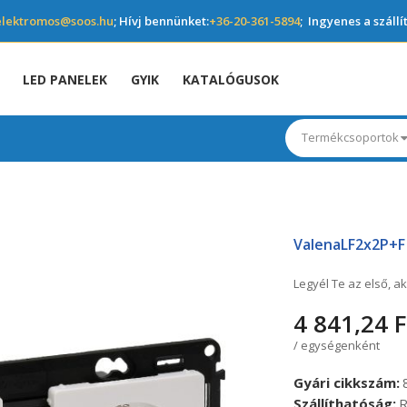
elektromos@soos.hu
; Hívj bennünket:
+36-20-361-5894
; Ingyenes a szállí
LED PANELEK
GYIK
KATALÓGUSOK
Termékcsoportok
ValenaLF2x2P+F 
Legyél Te az első, ak
4 841,24 F
/ egységenként
Gyári cikkszám
Szállíthatóság
R