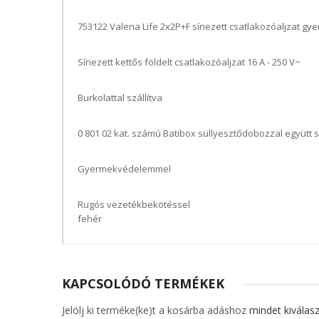
753122 Valena Life 2x2P+F sínezett csatlakozóaljzat 
Sínezett kettős földelt csatlakozóaljzat 16 A - 250 V~
Burkolattal szállítva
0 801 02 kat. számú Batibox süllyesztődobozzal együtt s
Gyermekvédelemmel
Rugós vezetékbekötéssel
fehér
KAPCSOLÓDÓ TERMÉKEK
Jelölj ki terméke(ke)t a kosárba adáshoz
mindet kiválasz