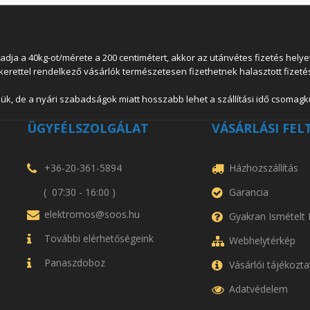
 a 40kg-ot/mérete a 200 centimétert, akkor az utánvétes fizetés helyett
lkerettel rendelkező vásárlók természetesen fizethetnek halasztott fizetés
ük, de a nyári szabadságok miatt hosszabb lehet a szállítási idő csomagkü
ÜGYFÉLSZOLGÁLAT
VÁSÁRLÁSI FEL
+36-20-361-5894
Házhozszállítás
( 07:30 - 16:00 )
Garancia
elektromos@soos.hu
Gyakran Ismételt
További elérhetőségeink
Webhelytérkép
Panaszdoboz
Vásárlói tájékozta
Adatvédelem