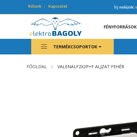
Rólunk
Kapcsolat
Írj nekünk:
FÉNYFORRÁSOK
TERMÉKCSOPORTOK
FŐOLDAL
VALENALF2X2P+F ALJZAT FEHÉR
Ugrás
a
képgaléria
végére