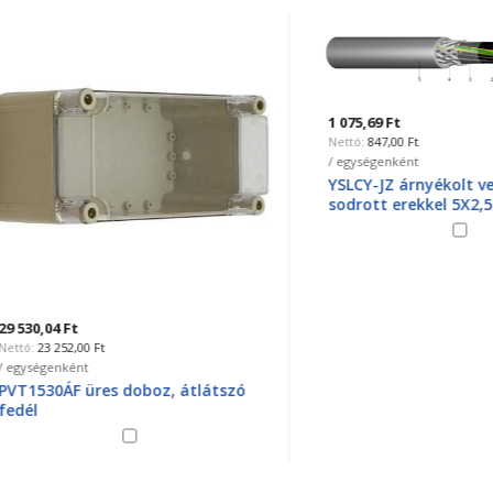
1 075,69 Ft
847,00 Ft
/ egységenként
YSLCY-JZ árnyékolt vezérlő
sodrott erekkel 5X2,5mm2
04 Ft
3 252,00 Ft
genként
0ÁF üres doboz, átlátszó