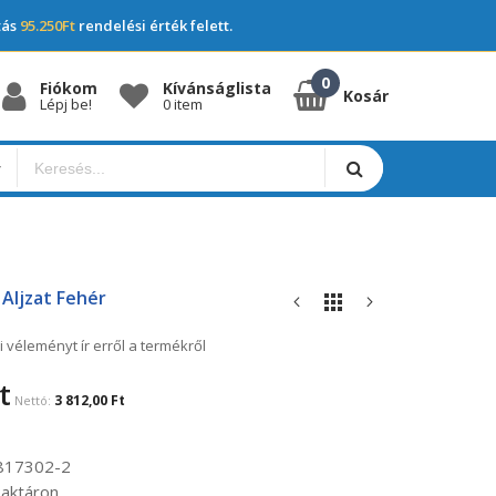
tás
95.250Ft
rendelési érték felett.
Fiókom
Kívánságlista
Kosár
Lépj be!
0 item
Aljzat Fehér
i véleményt ír erről a termékről
t
3 812,00 Ft
817302-2
aktáron