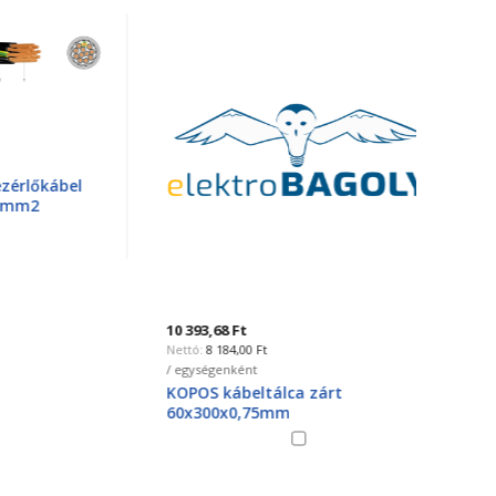
kábel
10 393,68 Ft
744,22
8 184,00 Ft
5
/ egységenként
/ egysé
KOPOS kábeltálca zárt
JB-H(S
60x300x0,75mm
mm2