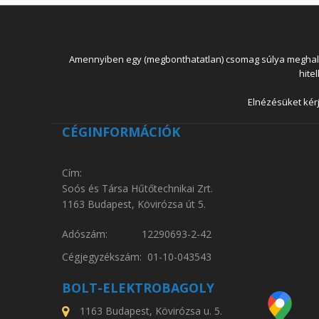
Amennyiben egy (megbonthatatlan) csomag súlya meghaladja
hite
Elnézésüket kérj
CÉGINFORMÁCIÓK
Cím:
Soós és Társa Hűtőtechnikai Zrt.
1163 Budapest, Kövirózsa út 5.
Adószám: 12290693-2-42
Cégjegyzékszám: 01-10-043543
BOLT-ELEKTROBAGOLY
1163 Budapest, Kövirózsa u. 5.