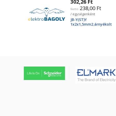
302,26 Ft
238,00 Ft
/ egységenként
JB-Y(ST)Y
1x2x1,5mm2.árnyékolt
tűzjező vezeték, piros
köpenyben