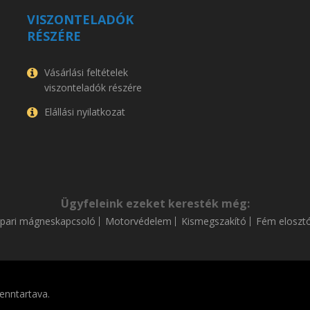
VISZONTELADÓK
RÉSZÉRE
Vásárlási feltételek
viszonteladók részére
Elállási nyilatkozat
Ügyfeleink ezeket keresték még:
Ipari mágneskapcsoló
Motorvédelem
Kismegszakító
Fém eloszt
enntartava.