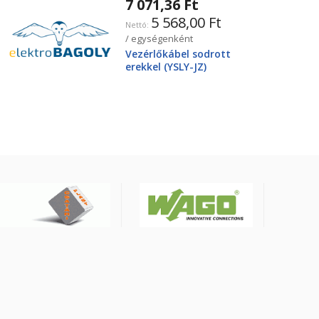
7 071,36 Ft
5 568,00 Ft
/ egységenként
Vezérlőkábel sodrott
erekkel (YSLY-JZ)
4X25mm2 0.6/1kV, fekete
YSLY-JZ4G25BK