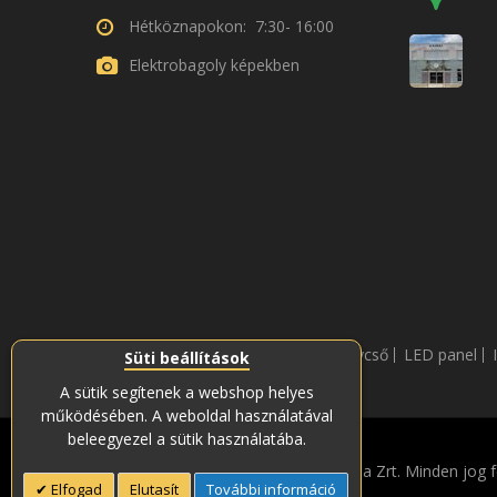
Hétköznapokon: 7:30- 16:00
Elektrobagoly képekben
LED fénycső
LED panel
Süti beállítások
A sütik segítenek a webshop helyes
működésében. A weboldal használatával
beleegyezel a sütik használatába.
Copyright © 2019-2023 Soós és Társa Zrt. Minden jog f
Elfogad
Elutasít
További információ